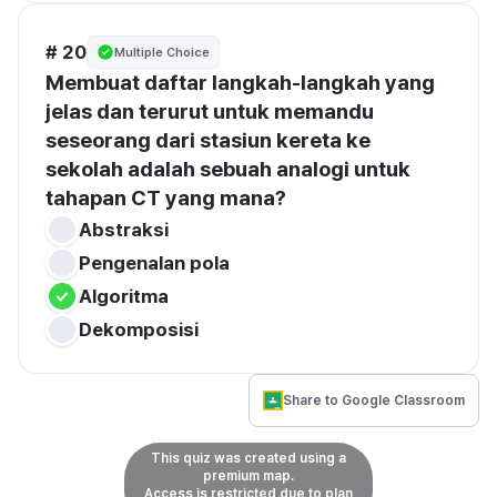
# 20
Multiple Choice
Membuat daftar langkah-langkah yang 
jelas dan terurut untuk memandu 
seseorang dari stasiun kereta ke 
sekolah adalah sebuah analogi untuk 
tahapan CT yang mana?
Abstraksi
Pengenalan pola
Algoritma
Dekomposisi
Share to Google Classroom
This quiz was created using a
premium map.
Access is restricted due to plan