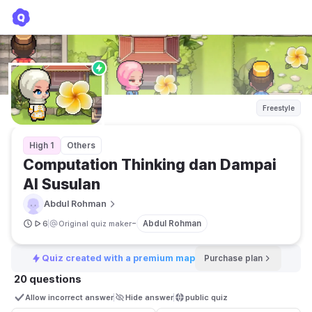
Computation Thinking dan Dampai AI Susulan
Abdul Rohman
Freestyle
High 1
Others
Computation Thinking dan Dampai 
AI Susulan
Abdul Rohman
-
Abdul Rohman
6
Original quiz maker
Quiz created with a premium map
Purchase plan
20 questions
Allow incorrect answer
Hide answer
public quiz 