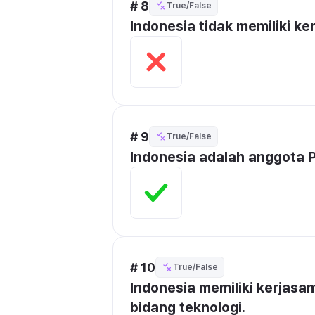
# 8
True/False
Indonesia tidak memiliki k
# 9
True/False
Indonesia adalah anggota 
# 10
True/False
Indonesia memiliki kerjasa
bidang teknologi.