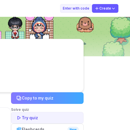
Fajrin Makarim
Enter with code
Create
Copy to my quiz
Solve quiz
Try quiz
Flashcards
New