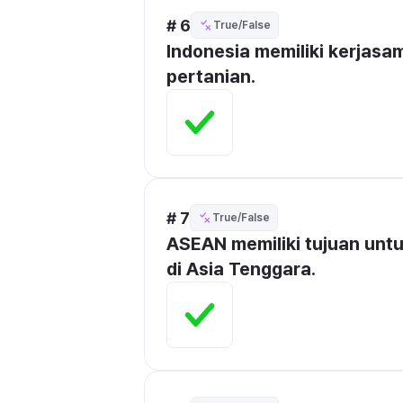
# 6
True/False
Indonesia memiliki kerjasa
pertanian.
# 7
True/False
ASEAN memiliki tujuan untu
di Asia Tenggara.