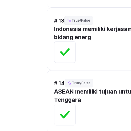
# 13
True/False
Indonesia memiliki kerjasa
bidang energ
# 14
True/False
ASEAN memiliki tujuan untu
Tenggara