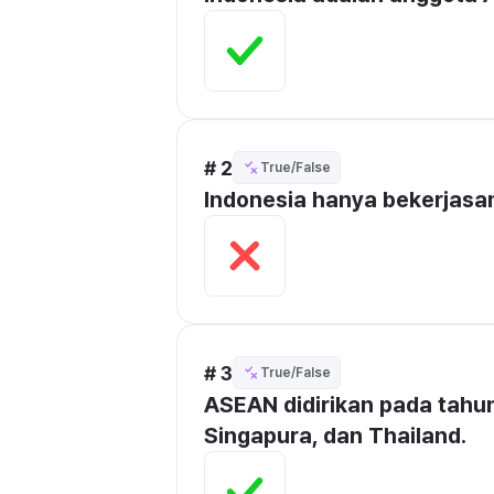
# 2
True/False
Indonesia hanya bekerjasa
# 3
True/False
ASEAN didirikan pada tahun 
Singapura, dan Thailand. 