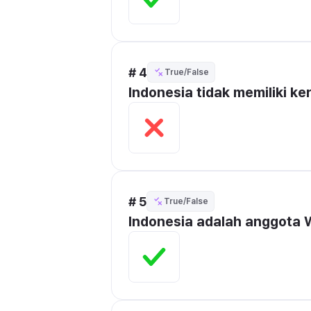
# 4
True/False
Indonesia tidak memiliki k
# 5
True/False
Indonesia adalah anggota 