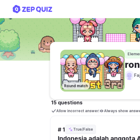
ronde 2
Eleme
ron
Fa
Round match
15 questions
Allow incorrect answer
Always show answ
# 1
True/False
Indonesia adalah anggota 