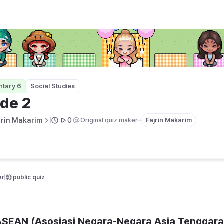
ntary 6
Social Studies
de 2
-
jrin Makarim
0
Original quiz maker
Fajrin Makarim
er
public quiz 
ASEAN (Asosiasi Negara-Negara Asia Tenggara