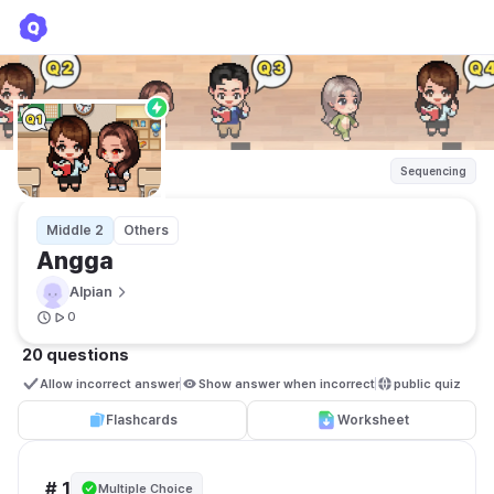
Angga
Alpian
Sequencing
Middle 2
Others
Angga
Alpian
0
20 questions
Allow incorrect answer
Show answer when incorrect
public quiz 
Flashcards
Worksheet
# 1
Multiple Choice