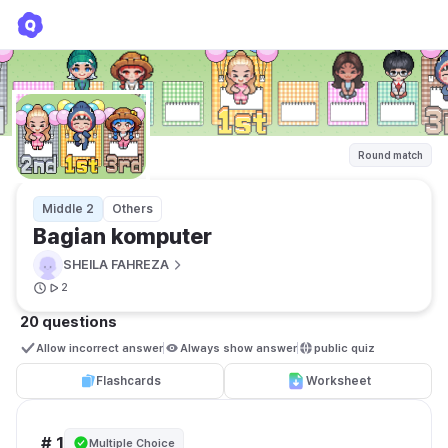
Bagian komputer
SHEILA FAHREZA
Round match
Middle 2
Others
Bagian komputer
SHEILA FAHREZA
2
20 questions
Allow incorrect answer
Always show answer
public quiz 
Flashcards
Worksheet
# 1
Multiple Choice