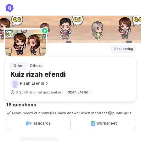
Kuiz rizah efendi
Rizah Efendi
Sequencing
Other
Others
Kuiz rizah efendi
Rizah Efendi
-
Rizah Efendi
23
Original quiz maker
16 questions
Allow incorrect answer
Show answer when incorrect
public quiz 
Flashcards
Worksheet