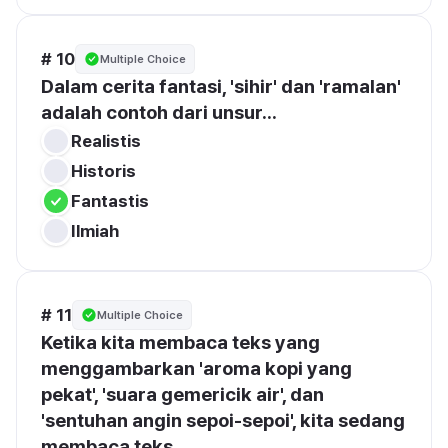
# 10
Multiple Choice
Dalam cerita fantasi, 'sihir' dan 'ramalan' 
adalah contoh dari unsur...
Realistis
Historis
Fantastis
Ilmiah
# 11
Multiple Choice
Ketika kita membaca teks yang 
menggambarkan 'aroma kopi yang 
pekat', 'suara gemericik air', dan 
'sentuhan angin sepoi-sepoi', kita sedang 
membaca teks...