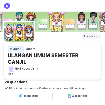
ULANGAN UMUM SEMESTER GANJIL
Heri Kussyairi
Round match
Middle 1
Others
ULANGAN UMUM SEMESTER 
GANJIL
Heri Kussyairi
1
20 questions
Allow incorrect answer
Always show answer
public quiz 
Flashcards
Worksheet