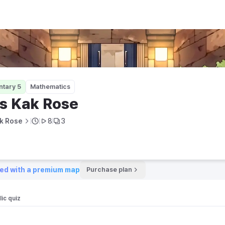
ntary 5
Mathematics
s Kak Rose
k Rose
8
3
ed with a premium map
Purchase plan
ic quiz 