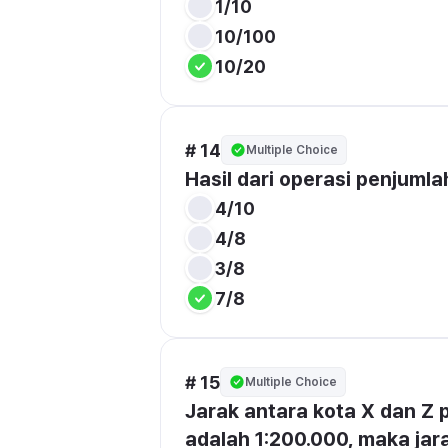
1/10
10/100
10/20
# 14
Multiple Choice
Hasil dari operasi penjumla
4/10
4/8
3/8
7/8
# 15
Multiple Choice
Jarak antara kota X dan Z p
adalah 1:200.000, maka jar