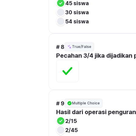
45 siswa
30 siswa
54 siswa
# 8
True/False
Pecahan 3/4 jika dijadikan
# 9
Multiple Choice
Hasil dari operasi penguran
2/15
2/45