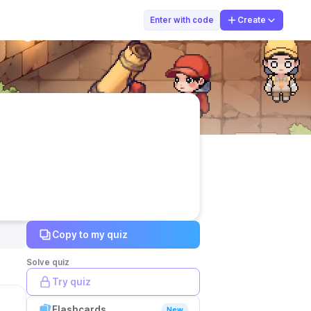
Kak Rose
Enter with code
Create
Copy to my quiz
Solve quiz
Try quiz
Flashcards
New