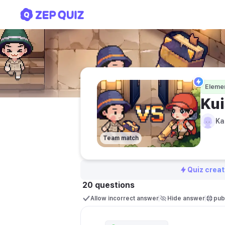
Kuis Kak Rose
Eleme
Kui
Ka
Team match
Quiz creat
20 questions
Allow incorrect answer
Hide answer
publ