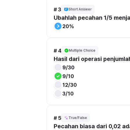
# 3
Short Answer
Ubahlah pecahan 1/5 menja
20%
# 4
Multiple Choice
Hasil dari operasi penjumla
9/30
9/10
12/30
3/10
# 5
True/False
Pecahan biasa dari 0,02 ad