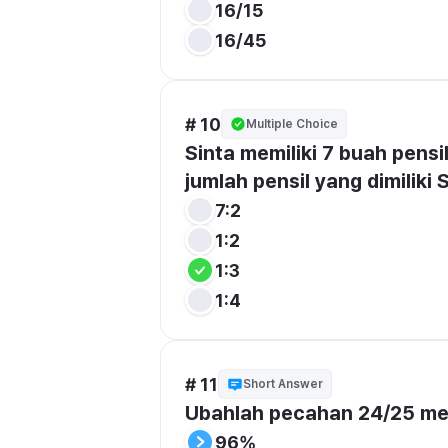
16/15
16/45
# 10
Multiple Choice
Sinta memiliki 7 buah pensi
jumlah pensil yang dimiliki S
7:2
1:2
1:3
1:4
# 11
Short Answer
Ubahlah pecahan 24/25 men
96%