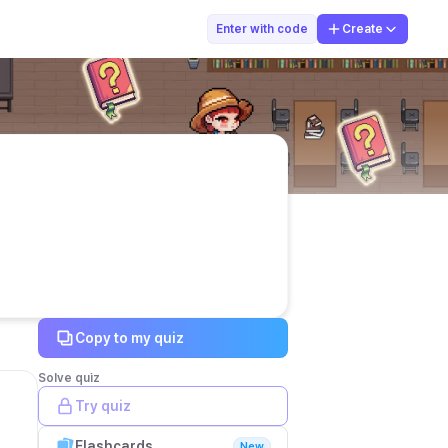
Nia Aprilia
Enter with code
Create
Copy to my quiz
Solve quiz
Try quiz
Flashcards
New