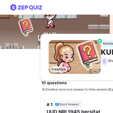
KUIS PKN
Middle
KU
Ni
Freestyle
10 questions
Disallow incorrect answer
Hide answer
# 1
Short Answer
UUD NRI 1945 bersifat