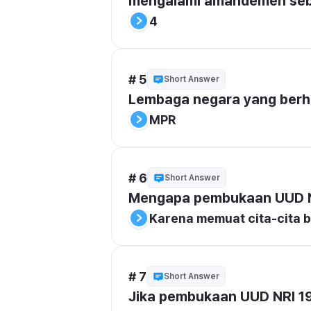
mengalami amandemen seb
4
# 5
Short Answer
Lembaga negara yang berh
MPR
# 6
Short Answer
Mengapa pembukaan UUD NR
Karena memuat cita-cita 
# 7
Short Answer
Jika pembukaan UUD NRI 19