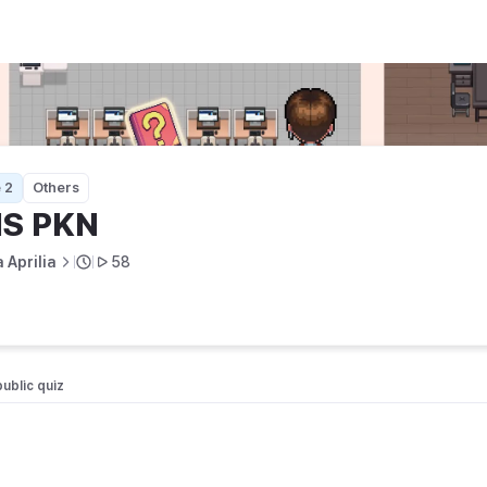
 2
Others
IS PKN
a Aprilia
58
public quiz 