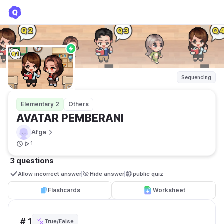
AVATAR PEMBERANI
Afga
Sequencing
Elementary 2
Others
AVATAR PEMBERANI
Afga
1
3 questions
Allow incorrect answer
Hide answer
public quiz 
Flashcards
Worksheet
# 1
True/False