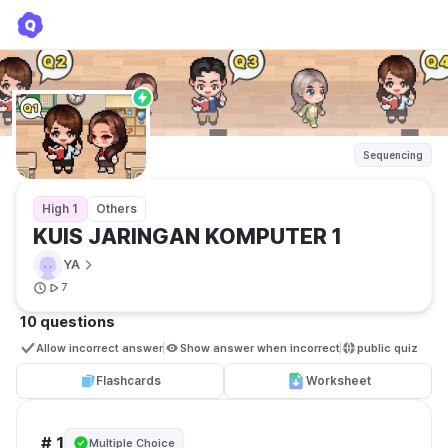
KUIS JARINGAN KOMPUTER 1
YA
Sequencing
High 1
Others
KUIS JARINGAN KOMPUTER 1
YA
7
10 questions
Allow incorrect answer
Show answer when incorrect
public quiz 
Flashcards
Worksheet
# 1
Multiple Choice