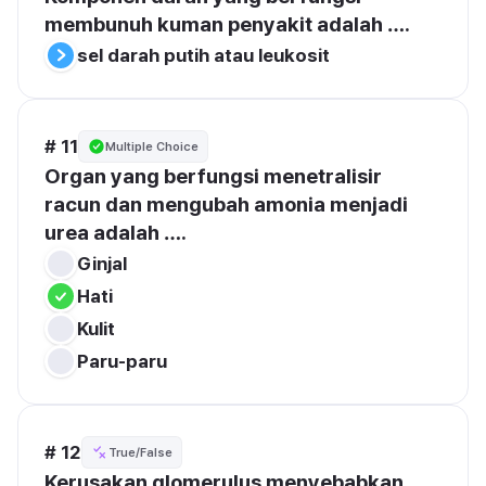
membunuh kuman penyakit adalah ….
sel darah putih atau leukosit
# 11
Multiple Choice
Organ yang berfungsi menetralisir 
racun dan mengubah amonia menjadi 
urea adalah ….
Ginjal
Hati
Kulit
Paru-paru
# 12
True/False
Kerusakan glomerulus menyebabkan 