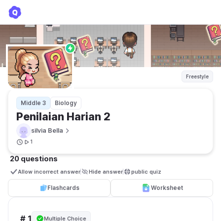
Penilaian Harian 2
silvia Bella
Freestyle
Middle 3
Biology
Penilaian Harian 2
silvia Bella
1
20 questions
Allow incorrect answer
Hide answer
public quiz 
Flashcards
Worksheet
# 1
Multiple Choice