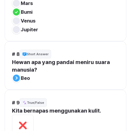
Mars
Bumi
Venus
Jupiter
# 8
Short Answer
Hewan apa yang pandai meniru suara 
manusia?
Beo
# 9
True/False
Kita bernapas menggunakan kulit.