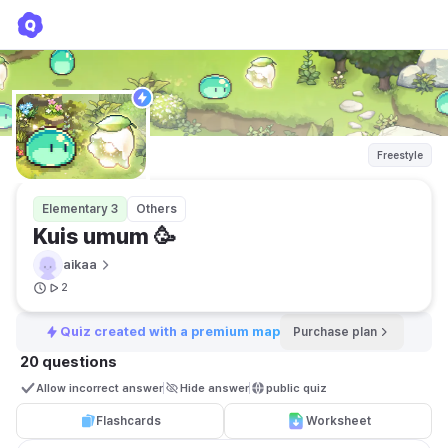
Kuis umum 🥳
aikaa
Freestyle
Elementary 3
Others
Kuis umum 🥳
aikaa
2
Quiz created with a premium map
Purchase plan
20 questions
Allow incorrect answer
Hide answer
public quiz 
Flashcards
Worksheet