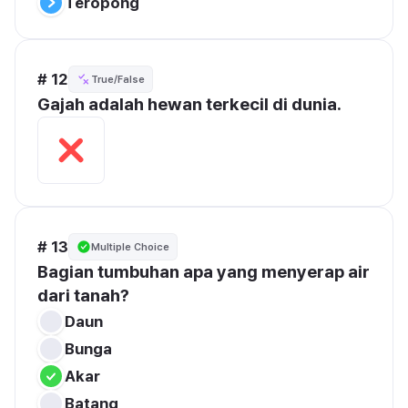
Teropong
# 12
True/False
Gajah adalah hewan terkecil di dunia.
# 13
Multiple Choice
Bagian tumbuhan apa yang menyerap air 
dari tanah?
Daun
Bunga
Akar
Batang