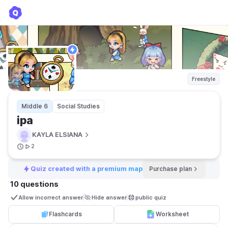
ipa
KAYLA ELSIANA
Freestyle
Middle 6
Social Studies
ipa
KAYLA ELSIANA
2
Quiz created with a premium map
Purchase plan
10 questions
Allow incorrect answer
Hide answer
public quiz 
Flashcards
Worksheet