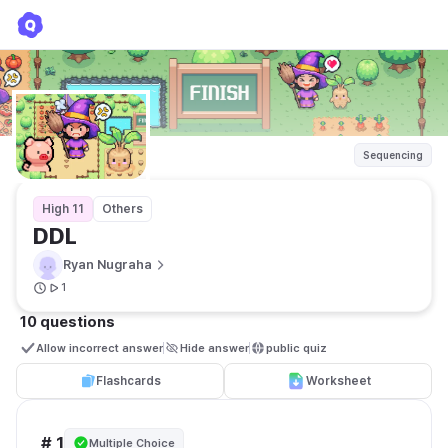
DDL
Ryan Nugraha
Sequencing
High 11
Others
DDL
Ryan Nugraha
1
10 questions
Allow incorrect answer
Hide answer
public quiz 
Flashcards
Worksheet
# 1
Multiple Choice