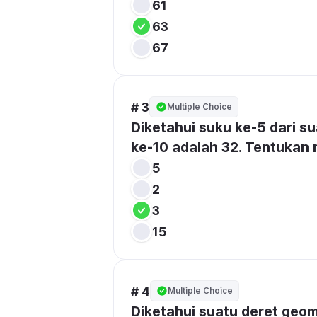
61
63
67
# 3
Multiple Choice
Diketahui suku ke-5 dari su
ke-10 adalah 32. Tentukan ni
5
2
3
15
# 4
Multiple Choice
Diketahui suatu deret geo