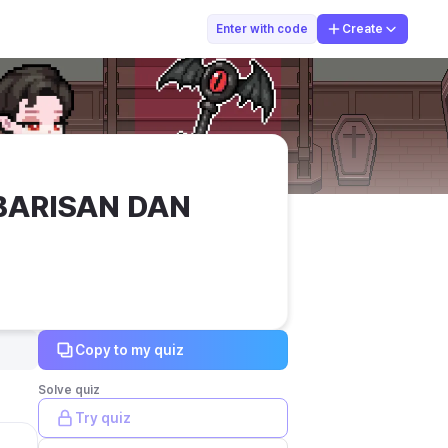
Bu Senja
Enter with code
Create
ARISAN DAN 
Copy to my quiz
Solve quiz
Try quiz