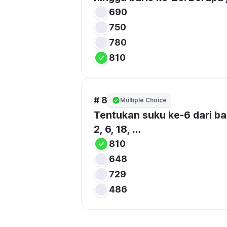
690
750
780
810
# 8
Multiple Choice
Tentukan suku ke-6 dari ba
2, 6, 18, …
810
648
729
486