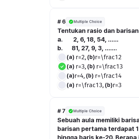
# 6
Multiple Choice
Tentukan rasio dan barisan
a.       2, 6, 18, 54, ……
b.      81, 27, 9, 3, …….
(a) 
, (b)
r=2
r=\frac12
(a) 
, (b) 
r=3
r=\frac13
(a)
, (b) 
r=4
r=\frac14
(a) 
, (b)
r=\frac13
r=3
# 7
Multiple Choice
Sebuah aula memiliki baris
barisan pertama terdapat 12
hingga baris ke-20. Berapa j