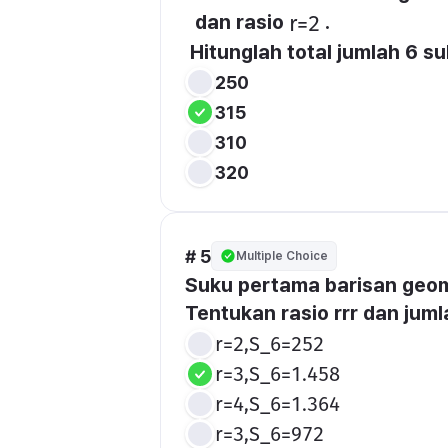
  dan rasio 
 .
​r=2​
 Hitunglah total jumlah 6 s
250
315
310
320
# 5
Multiple Choice
Suku pertama barisan geome
Tentukan rasio rrr dan jum
r=2,S_6=252
r=3,S_6=1.458
r=4,S_6=1.364
r=3,S_6=972