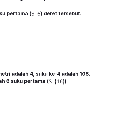
uku pertama (
) deret tersebut.
​S_6​
tri adalah 4, suku ke-4 adalah 108.
lah 6 suku pertama (
)
​S_{16}​