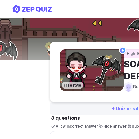
SOAL ULANGAN HARIAN M
High 1
SO
DE
Freestyle
Bu
Quiz creat
8 questions
Allow incorrect answer
Hide answer
publ