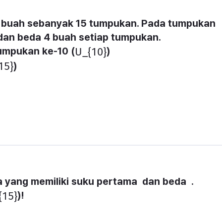
buah sebanyak 15 tumpukan. Pada tumpukan 
dan beda 4 buah setiap tumpukan. 
umpukan ke-10 (
)
​U_{10}​
)
15}​
a yang memiliki suku pertama  dan beda  .
)!
{15}​