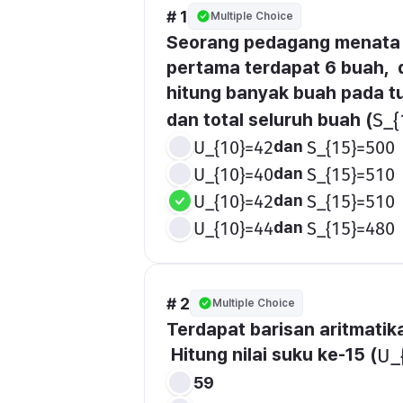
# 1
Multiple Choice
Seorang pedagang menata 
pertama terdapat 6 buah,  
hitung banyak buah pada t
dan total seluruh buah (
​S_{
dan 
U_{10}=42
S_{15}=500
dan 
U_{10}=40
S_{15}=510
dan 
U_{10}=42
S_{15}=510
dan 
U_{10}=44
S_{15}=480
# 2
Multiple Choice
Terdapat barisan aritmatik
 Hitung nilai suku ke-15 (
​U_
59