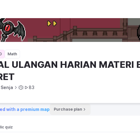
ATERI BARISAN DAN DERET
0
Math
AL ULANGAN HARIAN MATERI B
RET
 Senja
83
ed with a premium map
Purchase plan
ic quiz 