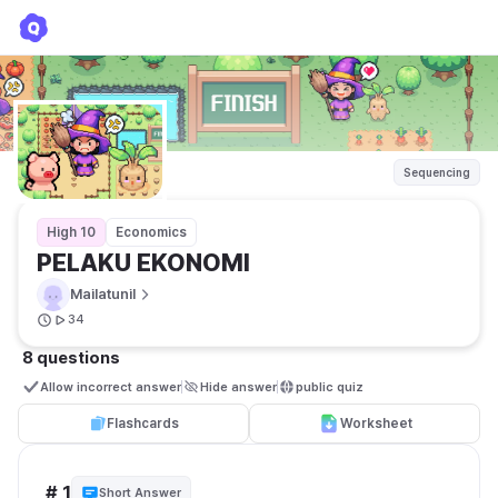
PELAKU EKONOMI
Mailatunil
Sequencing
High 10
Economics
PELAKU EKONOMI
Mailatunil
34
8 questions
Allow incorrect answer
Hide answer
public quiz 
Flashcards
Worksheet
# 1
Short Answer