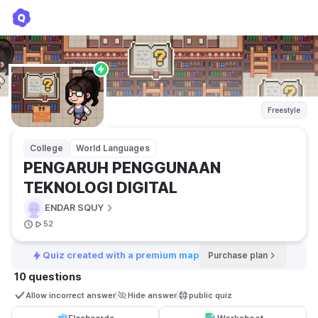
PENGARUH PENGGUNAAN TEKNOLOGI DIGITAL
ENDAR SQUY
Freestyle
College
World Languages
PENGARUH PENGGUNAAN 
TEKNOLOGI DIGITAL
ENDAR SQUY
52
Quiz created with a premium map
Purchase plan
10 questions
Allow incorrect answer
Hide answer
public quiz 