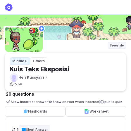
Kuis Teks Eksposisi
Heri Kussyairi
Freestyle
Middle 8
Others
Kuis Teks Eksposisi
Heri Kussyairi
50
20 questions
Allow incorrect answer
Show answer when incorrect
public quiz 
Flashcards
Worksheet
# 1
Short Answer