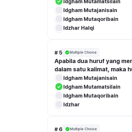
Idgham Mutamatsilain
Idgham Mutajanisain
Idgham Mutaqoribain
Idzhar Halqi
# 5
Multiple Choice
Apabila dua huruf yang mem
dalam satu kalimat, maka 
Idgham Mutajanisain
Idgham Mutamatsilain
Idgham Mutaqoribain
Idzhar
# 6
Multiple Choice