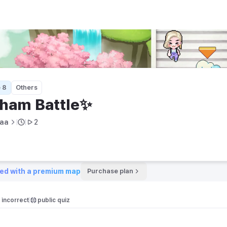
 8
Others
gham Battle✨
aa
2
ed with a premium map
Purchase plan
incorrect
public quiz 