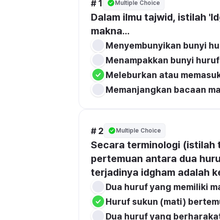
# 1
Multiple Choice
Dalam ilmu tajwid, istilah 
makna...
Menyembunyikan bunyi hu
Menampakkan bunyi huruf
Meleburkan atau memasukk
Memanjangkan bacaan m
# 2
Multiple Choice
Secara terminologi (istilah 
pertemuan antara dua huru
terjadinya idgham adalah ke
Dua huruf yang memiliki m
Huruf sukun (mati) berte
Dua huruf yang berharaka