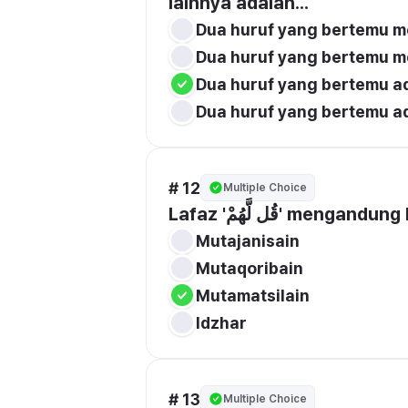
lainnya adalah...
Dua huruf yang bertemu m
Dua huruf yang bertemu mem
Dua huruf yang bertemu ad
Dua huruf yang bertemu a
# 12
Multiple Choice
Lafaz 'قُل لَّهُمْ'
Mutajanisain
Mutaqoribain
Mutamatsilain
Idzhar
# 13
Multiple Choice