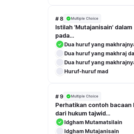
# 8
Multiple Choice
Istilah 'Mutajanisain' dala
pada...
Dua huruf yang makhrajnya
Dua huruf yang makhraj d
Dua huruf yang makhrajny
Huruf-huruf mad
# 9
Multiple Choice
Perhatikan contoh bacaan berikut: 'قَدْ دَخَلُوا'. Bacaan in
dari hukum tajwid...
Idgham Mutamatsilain
Idgham Mutajanisain