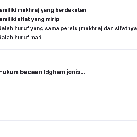
emiliki makhraj yang berdekatan
iliki sifat yang mirip
alah huruf yang sama persis (makhraj dan sifatnya
dalah huruf mad
 mengandung hukum bacaan Idgham jenis...