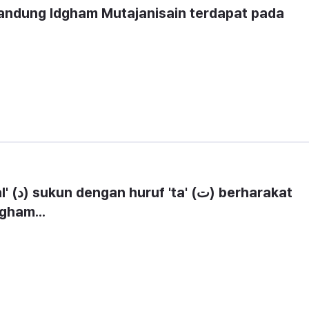
ndung Idgham Mutajanisain terdapat pada 
arakat 
gham...