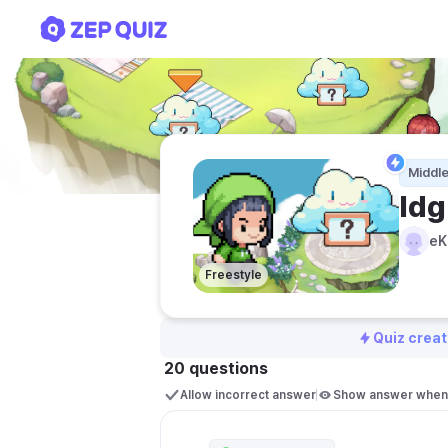
Idgham Battle✨
Middle
Id
eK
Freestyle
Quiz creat
20 questions
Allow incorrect answer
Show answer when 