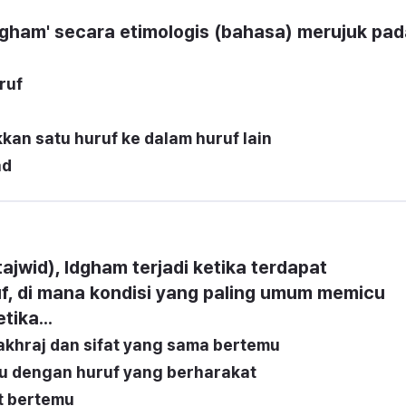
'Idgham' secara etimologis (bahasa) merujuk pad
ruf
an satu huruf ke dalam huruf lain
ad
tajwid), Idgham terjadi ketika terdapat 
f, di mana kondisi yang paling umum memicu 
tika...
akhraj dan sifat yang sama bertemu
mu dengan huruf yang berharakat
t bertemu