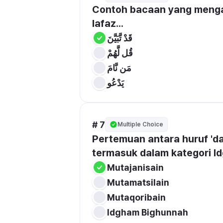
Contoh bacaan yang menga
lafaz...
قَدْ تَّبَيَّنَ
قُل لَّهُمْ
مَن نَّامَ
يَدْعُو
# 7
Multiple Choice
Pertemuan antara huruf 'dal' (د) sukun dengan huruf 'ta' (ت) berh
termasuk dalam kategori Id
Mutajanisain
Mutamatsilain
Mutaqoribain
Idgham Bighunnah