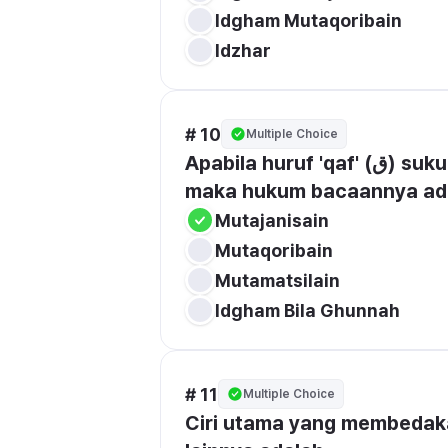
Idgham Mutaqoribain
Idzhar
# 10
Multiple Choice
Apabila huruf 'qaf' (ق) sukun bertemu dengan huruf 'kaf' (ك) berharakat, 
maka hukum bacaannya adal
Mutajanisain
Mutaqoribain
Mutamatsilain
Idgham Bila Ghunnah
# 11
Multiple Choice
Ciri utama yang membedaka