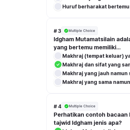
Huruf berharakat bertemu
# 3
Multiple Choice
Idgham Mutamatsilain adalah
yang bertemu memiliki...
Makhraj (tempat keluar) 
Makhraj dan sifat yang sa
Makhraj yang jauh namun s
Makhraj yang sama namun 
# 4
Multiple Choice
Perhatikan contoh bacaan berikut: 'مَن نَّامَ'. Bacaan ini
tajwid Idgham jenis apa?