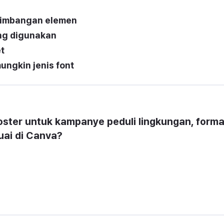
eimbangan elemen
ng digunakan
t
ngkin jenis font
ster untuk kampanye peduli lingkungan, format
uai di Canva?