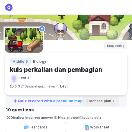
kuis perkalian dan pembagian
Levi
Sequencing
Middle 6
Biology
kuis perkalian dan pembagian
Levi
-
Levi
3
Original quiz maker
Quiz created with a premium map
Purchase plan
10 questions
Disallow incorrect answer
Hide answer
public quiz 
Flashcards
Worksheet