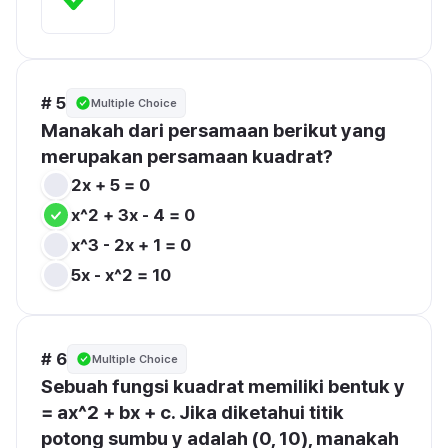
# 5
Multiple Choice
Manakah dari persamaan berikut yang 
merupakan persamaan kuadrat?
2x + 5 = 0
x^2 + 3x - 4 = 0
x^3 - 2x + 1 = 0
5x - x^2 = 10
# 6
Multiple Choice
Sebuah fungsi kuadrat memiliki bentuk y 
= ax^2 + bx + c. Jika diketahui titik 
potong sumbu y adalah (0, 10), manakah 