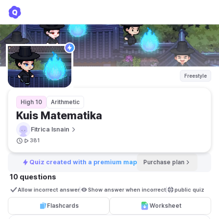
Kuis Matematika
Fitrica Isnain
Freestyle
High 10
Arithmetic
Kuis Matematika
Fitrica Isnain
381
Quiz created with a premium map
Purchase plan
10 questions
Allow incorrect answer
Show answer when incorrect
public quiz 
Flashcards
Worksheet