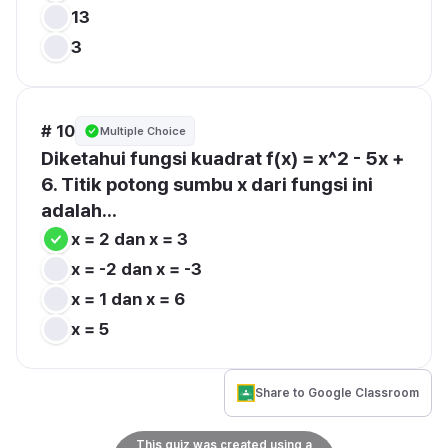
13
3
# 10
Multiple Choice
Diketahui fungsi kuadrat f(x) = x^2 - 5x + 
6. Titik potong sumbu x dari fungsi ini 
adalah...
x = 2 dan x = 3
x = -2 dan x = -3
x = 1 dan x = 6
x = 5
Share to Google Classroom
This quiz was created using a