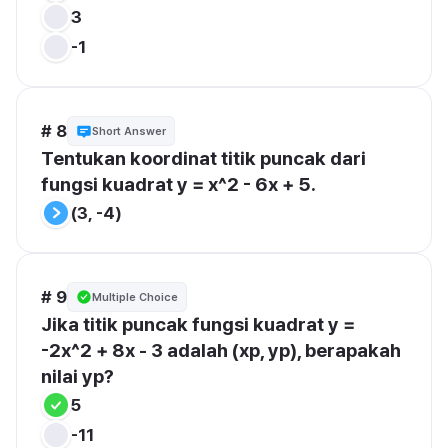
3
-1
# 8
Short Answer
Tentukan koordinat titik puncak dari 
fungsi kuadrat y = x^2 - 6x + 5.
(3, -4)
# 9
Multiple Choice
Jika titik puncak fungsi kuadrat y = 
-2x^2 + 8x - 3 adalah (xp, yp), berapakah 
nilai yp?
5
-11