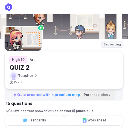
QUIZ 2
Teacher
Sequencing
High 10
Art
QUIZ 2
Teacher
20
Quiz created with a premium map
Purchase plan
15 questions
Allow incorrect answer
Hide answer
public quiz 
Flashcards
Worksheet