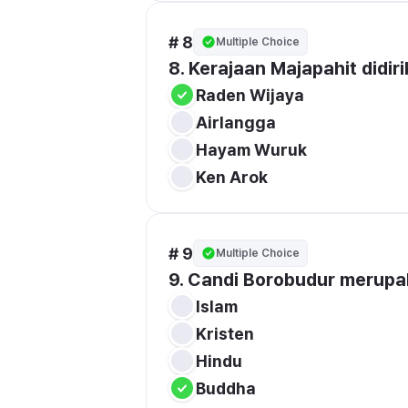
# 8
Multiple Choice
8. Kerajaan Majapahit didirik
Raden Wijaya 
Airlangga 
Hayam Wuruk 
Ken Arok 
# 9
Multiple Choice
9. Candi Borobudur merupak
Islam
Kristen 
Hindu
Buddha 