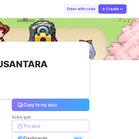
ildazahratunisa19
Enter with code
Create
USANTARA 
Copy to my quiz
Solve quiz
Try quiz
Flashcards
New