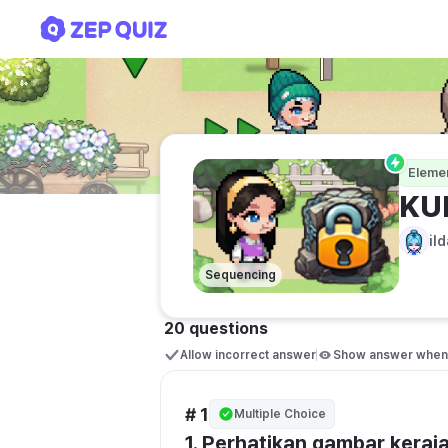
KUIS KERAJAAN-KERAJA
Eleme
KU
il
Sequencing
20 questions
Allow incorrect answer
Show answer when 
# 1
Multiple Choice
1. Perhatikan gambar keraj