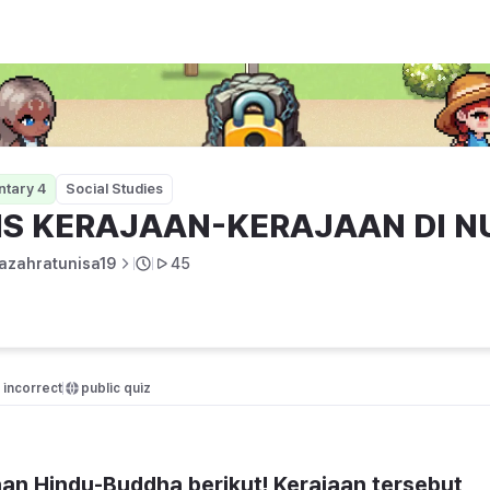
AN DI NUSANTARA
ntary 4
Social Studies
IS KERAJAAN-KERAJAAN DI N
dazahratunisa19
45
incorrect
public quiz 
aan Hindu-Buddha berikut! Kerajaan tersebut 