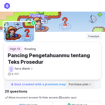
Pancing Pengetahuanmu tentang Teks Prosedur
fara dianti
Freestyle
High 10
Reading
Pancing Pengetahuanmu tentang 
Teks Prosedur
fara dianti
321
Quiz created with a premium map
Purchase plan
20 questions
Allow incorrect answer
Hide answer
public quiz 