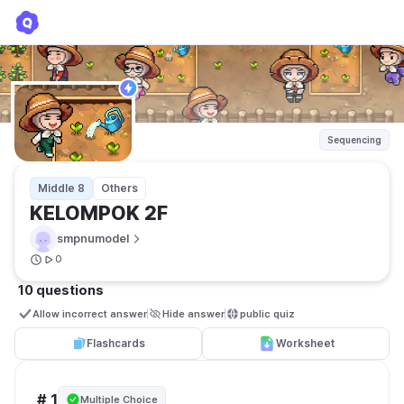
KELOMPOK 2F
smpnumodel
Sequencing
Middle 8
Others
KELOMPOK 2F
smpnumodel
0
10 questions
Allow incorrect answer
Hide answer
public quiz 
Flashcards
Worksheet
# 1
Multiple Choice