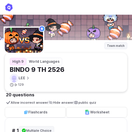
BINDO 9 TH 2526
LEE
Team match
High 9
World Languages
BINDO 9 TH 2526
LEE
129
20 questions
Allow incorrect answer
Hide answer
public quiz 
Flashcards
Worksheet
# 1
Multiple Choice