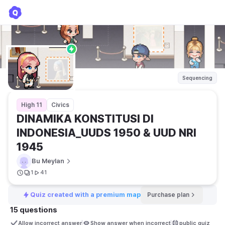
DINAMIKA KONSTITUSI DI INDONESIA_UUDS 1950 & UUD NRI 1945
Bu Meylan
Sequencing
High 11
Civics
DINAMIKA KONSTITUSI DI 
INDONESIA_UUDS 1950 & UUD NRI 
1945 
Bu Meylan
1
41
Quiz created with a premium map
Purchase plan
15 questions
Allow incorrect answer
Show answer when incorrect
public quiz 