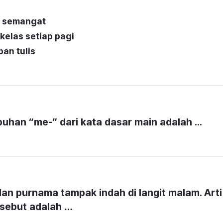
n semangat
elas setiap pagi
an tulis
i
uhan “me-” dari kata dasar main adalah ...
lan purnama tampak indah di langit malam. Arti 
rsebut adalah …