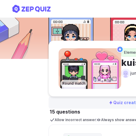
kuis Bahasa Indonesia kel
Eleme
kui
ju
Round match
Quiz creat
15 questions
Allow incorrect answer
Always show answ