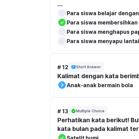
…
Para siswa belajar denga
Para siswa membersihkan k
Para siswa menghapus pap
Para siswa menyapu lanta
# 12
Short Answer
Kalimat dengan kata berimb
Anak-anak bermain bola
# 13
Multiple Choice
Perhatikan kata berikut! Bu
kata bulan pada kalimat te
Satelit bumi