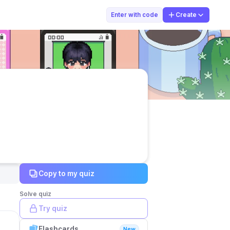
jumaliyah88
Enter with code
Create
Copy to my quiz
Solve quiz
Try quiz
Flashcards
New