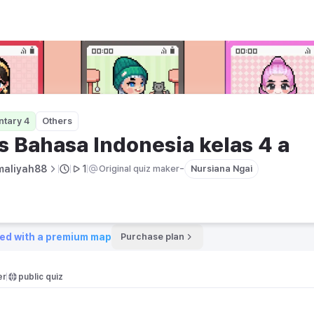
as 4 a
ntary 4
Others
s Bahasa Indonesia kelas 4 a
-
maliyah88
1
Original quiz maker
Nursiana Ngai
ed with a premium map
Purchase plan
er
public quiz 