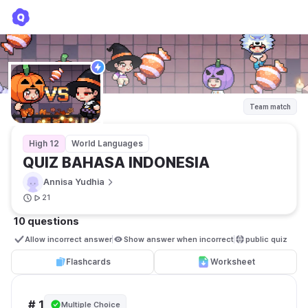
QUIZ BAHASA INDONESIA
Annisa Yudhia
Team match
High 12
World Languages
QUIZ BAHASA INDONESIA 
Annisa Yudhia
21
10 questions
Allow incorrect answer
Show answer when incorrect
public quiz 
Flashcards
Worksheet
# 1
Multiple Choice