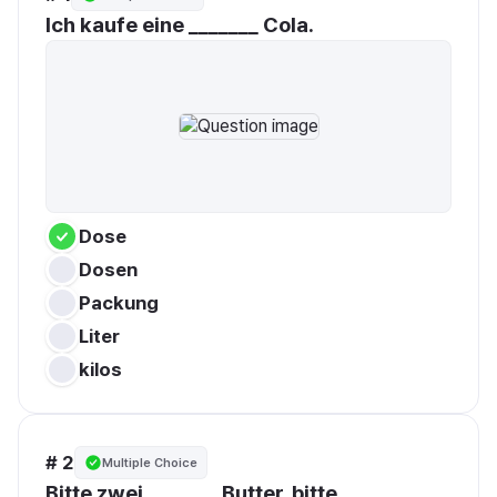
Ich kaufe eine _______ Cola.
Dose
Dosen
Packung
Liter
kilos
# 2
Multiple Choice
Bitte zwei _______ Butter, bitte.