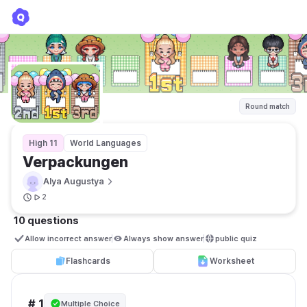
Verpackungen
Alya Augustya
Round match
High 11
World Languages
Verpackungen 
Alya Augustya
2
10 questions
Allow incorrect answer
Always show answer
public quiz 
Flashcards
Worksheet
# 1
Multiple Choice