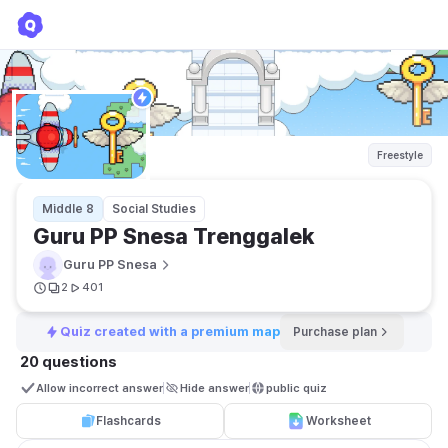
Guru PP Snesa Trenggalek
Guru PP Snesa
Freestyle
Middle 8
Social Studies
Guru PP Snesa Trenggalek
Guru PP Snesa
2
401
Quiz created with a premium map
Purchase plan
20 questions
Allow incorrect answer
Hide answer
public quiz 
Flashcards
Worksheet