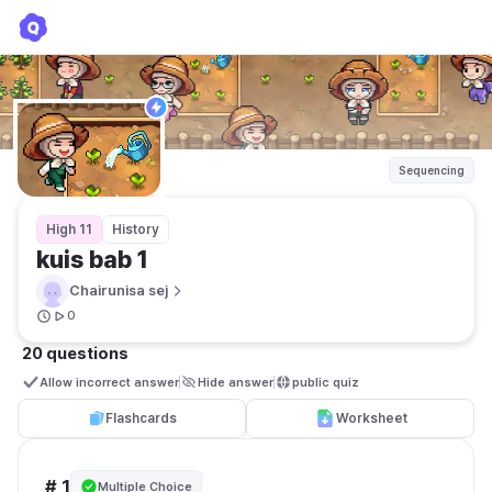
kuis bab 1
Chairunisa sej
Sequencing
High 11
History
kuis bab 1
Chairunisa sej
0
20 questions
Allow incorrect answer
Hide answer
public quiz 
Flashcards
Worksheet
# 1
Multiple Choice