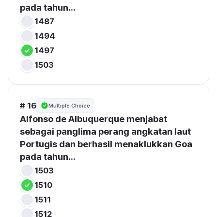
pada tahun...
1487
1494
1497
1503
# 16
Multiple Choice
Alfonso de Albuquerque menjabat 
sebagai panglima perang angkatan laut 
Portugis dan berhasil menaklukkan Goa 
pada tahun...
1503
1510
1511
1512