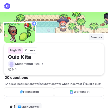
Quiz Kita
Muhammad Rizki
Freestyle
High 10
Others
Quiz Kita
Muhammad Rizki
0
20 questions
Allow incorrect answer
Show answer when incorrect
public quiz 
Flashcards
Worksheet
# 1
Short Answer