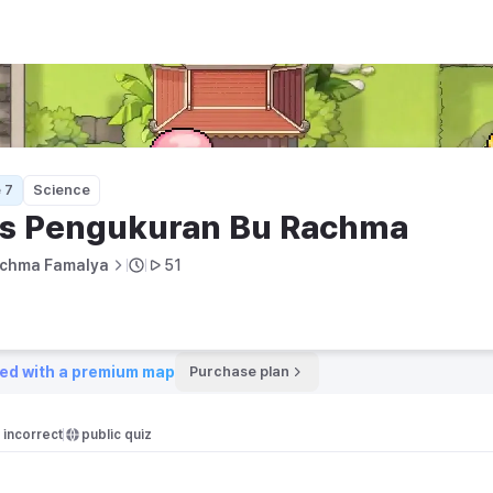
hma
 7
Science
is Pengukuran Bu Rachma
chma Famalya
51
ed with a premium map
Purchase plan
incorrect
public quiz 