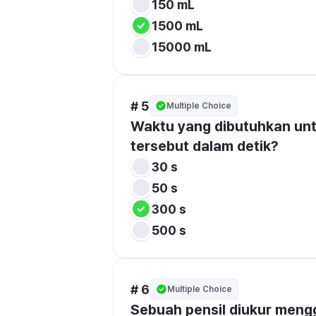
150 mL
1500 mL
15000 mL
# 5
Multiple Choice
Waktu yang dibutuhkan unt
tersebut dalam 
detik
?
30 s
50 s
300 s
500 s
# 6
Multiple Choice
Sebuah pensil diukur meng