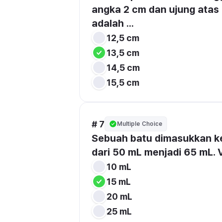
angka 
2 cm
 dan ujung atas 
adalah ...
12,5 cm
13,5 cm
14,5 cm
15,5 cm
# 7
Multiple Choice
Sebuah batu dimasukkan ke d
dari 
50 mL
 menjadi 
65 mL
.
10 mL
15 mL
20 mL
25 mL