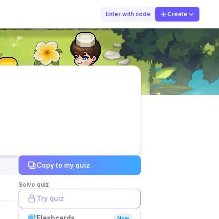
Rachma Famalya
Enter with code
Create
Copy to my quiz
Solve quiz
Try quiz
Flashcards
New