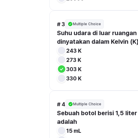
# 3
Multiple Choice
Suhu udara di luar ruangan
dinyatakan dalam 
Kelvin (K
243 K
273 K
303 K
330 K
# 4
Multiple Choice
Sebuah botol berisi 
1,5 liter
adalah
15 mL