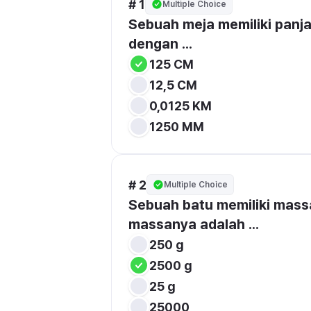
# 1
Multiple Choice
Sebuah meja memiliki panja
dengan ...
125 CM
12,5 CM
0,0125 KM
1250 MM
# 2
Multiple Choice
Sebuah batu memiliki mass
massanya adalah ...
250 g
2500 g
25 g
25000