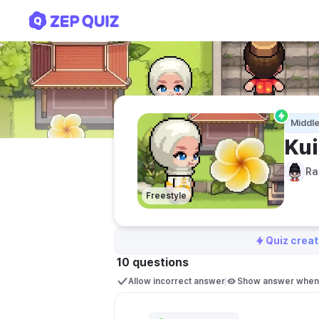
Kuis Pengukuran Bu Rac
Middle
Ku
Ra
Freestyle
Quiz creat
10 questions
Allow incorrect answer
Show answer when 