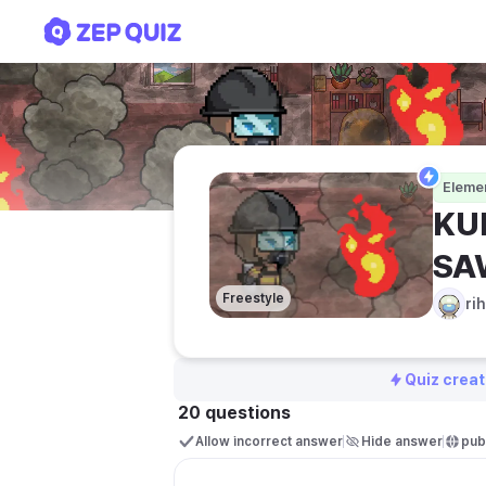
KUIZ UPKK T5-SIRAH-K
Elemen
KU
SA
Freestyle
ri
Quiz creat
20 questions
Allow incorrect answer
Hide answer
publ