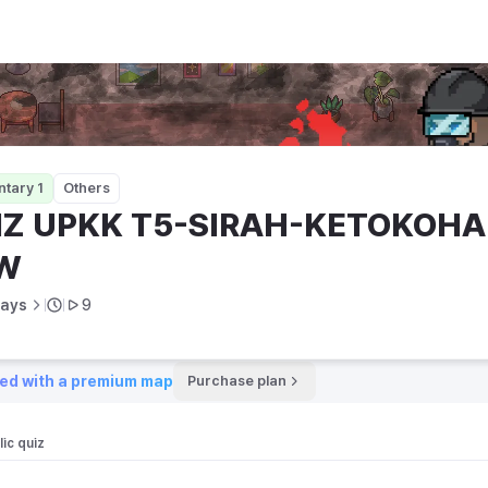
ETOKOHAN RASULULLAH SAW
tary 1
Others
IZ UPKK T5-SIRAH-KETOKOHA
W
hays
9
ed with a premium map
Purchase plan
ic quiz 