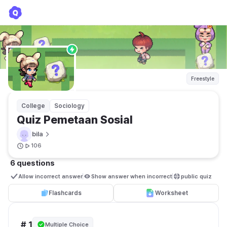
Quiz Pemetaan Sosial
bila
Freestyle
College
Sociology
Quiz Pemetaan Sosial
bila
106
6 questions
Allow incorrect answer
Show answer when incorrect
public quiz 
Flashcards
Worksheet
# 1
Multiple Choice