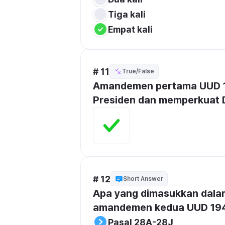
Tiga kali
Empat kali
# 11
True/False
Amandemen pertama UUD 19
Presiden dan memperkuat 
# 12
Short Answer
Apa yang dimasukkan dalam
amandemen kedua UUD 19
Pasal 28A-28J