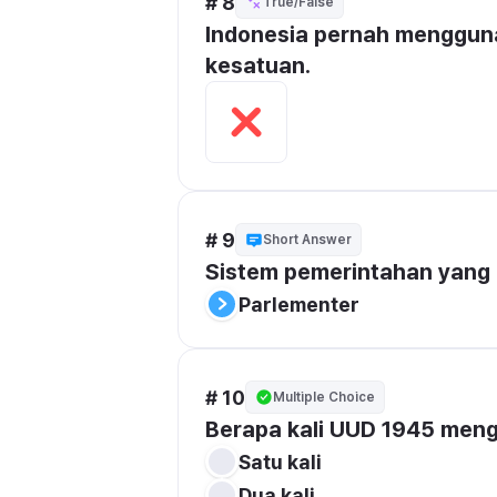
# 8
True/False
Indonesia pernah mengguna
kesatuan.
# 9
Short Answer
Sistem pemerintahan yang 
Parlementer
# 10
Multiple Choice
Berapa kali UUD 1945 men
Satu kali
Dua kali