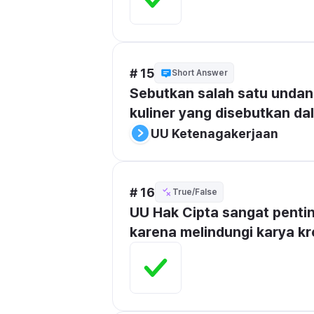
# 15
Short Answer
Sebutkan salah satu undan
kuliner yang disebutkan da
UU Ketenagakerjaan
# 16
True/False
UU Hak Cipta sangat pentin
karena melindungi karya kre