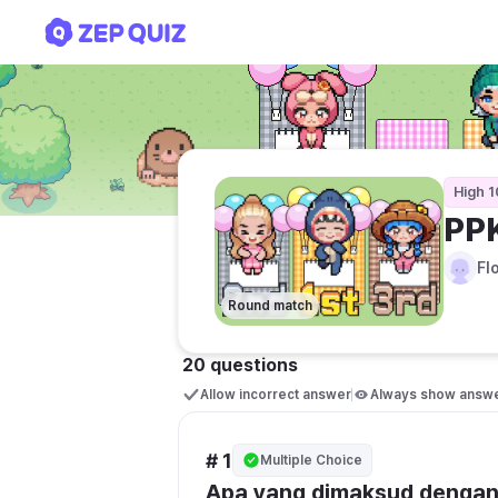
PPKN BAB 2 UUD 1945
High 1
PP
Fl
Round match
20 questions
Allow incorrect answer
Always show answ
# 1
Multiple Choice
Apa yang dimaksud dengan 