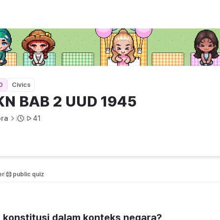
0
Civics
KN BAB 2 UUD 1945
ora
41
er
public quiz 
konstitusi dalam konteks negara?