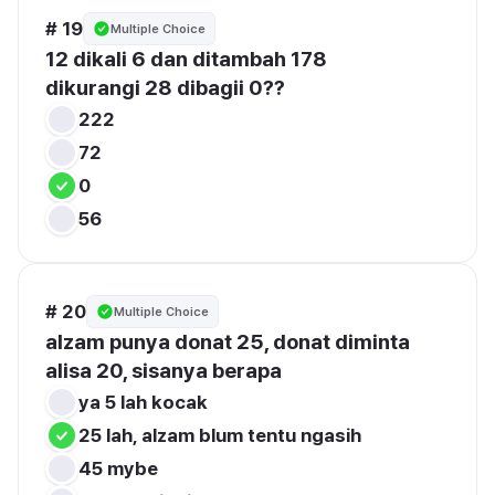
# 19
Multiple Choice
12 dikali 6 dan ditambah 178
dikurangi 28 dibagii 0??
222
72
0
56
# 20
Multiple Choice
alzam punya donat 25, donat diminta 
alisa 20, sisanya berapa
ya 5 lah kocak
25 lah, alzam blum tentu ngasih
45 mybe