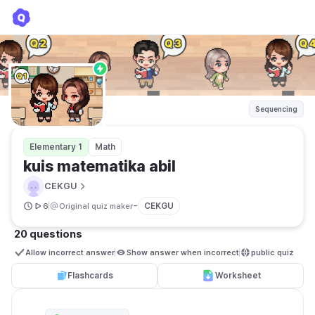
kuis matematika abil
CEKGU
Sequencing
Elementary 1
Math
kuis matematika abil
CEKGU
-
CEKGU
6
Original quiz maker
20 questions
Allow incorrect answer
Show answer when incorrect
public quiz 
Flashcards
Worksheet