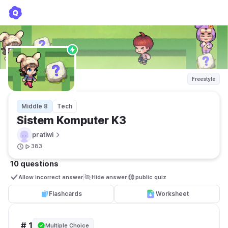
Sistem Komputer K3
pratiwi
Freestyle
Middle 8
Tech
Sistem Komputer K3
pratiwi
383
10 questions
Allow incorrect answer
Hide answer
public quiz 
Flashcards
Worksheet
# 1
Multiple Choice