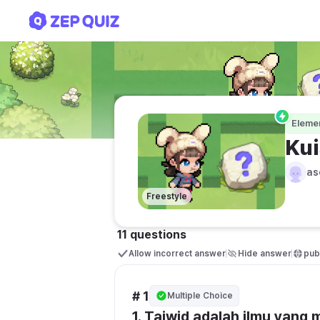
Kuis Kelas 5
Eleme
Kui
as
Freestyle
11 questions
Allow incorrect answer
Hide answer
publ
# 1
Multiple Choice
1. Tajwid adalah ilmu yang