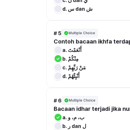
c. ن dan ي
d. س dan ش
# 5
Multiple Choice
Contoh bacaan ikhfa terda
b. مِنْكُمْ 
c. مَنْ رَبِّهِمْ
d. أَنْبِئْهُمْ
# 6
Multiple Choice
Bacaan idhar terjadi jika 
b. ر dan ل