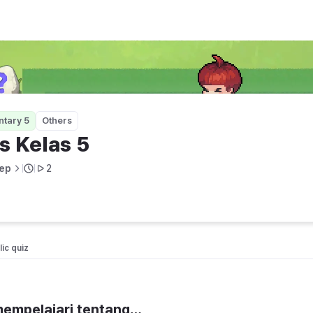
ntary 5
Others
s Kelas 5
ep
2
ic quiz 
 mempelajari tentang…