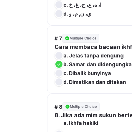
c. ا، ه، ع، ح، غ، خ 
d. ي، ن, م، و
# 7
Multiple Choice
Cara membaca bacaan ikh
b. Samar dan didengungka
c. Dibalik bunyinya
d. Dimatikan dan ditekan
# 8
Multiple Choice
a. Ikhfa hakiki
