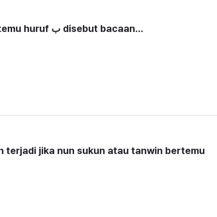
Nun sukun atau tanwin bertemu huruf ب disebut bacaan…
terjadi jika nun sukun atau tanwin bertemu 