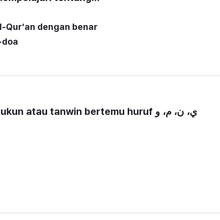
Al-Qur’an dengan benar
-doa
atau tanwin bertemu huruf ي، ن، م، و 