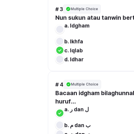
# 3
Multiple Choice
a. Idgham

b. Ikhfa
c. Iqlab 
d. Idhar
# 4
Multiple Choice
Bacaan idgham bilaghunnah 
huruf…
a. ر dan ل 

b. م dan ب