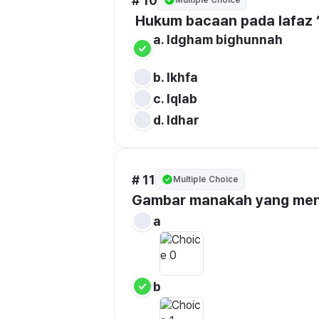
# 10
Multiple Choice
a. Idgham bighunnah 

d. Idhar
# 11
Multiple Choice
Gambar manakah yang menu
a
b