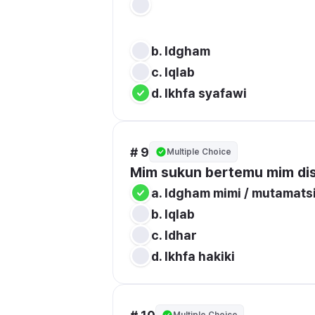
b. Idgham
c. Iqlab
d. Ikhfa syafawi 
# 9
Multiple Choice
Mim sukun bertemu mim di
b. Iqlab
c. Idhar
d. Ikhfa hakiki