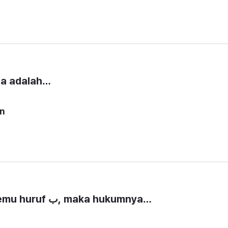
fa adalah…
n 
8. Jika ada mim sukun bertemu huruf ب, maka hukumnya…