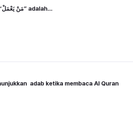
 Hukum bacaan pada lafaz “مَنْ يَعْمَلْ” adalah…
njukkan  adab ketika membaca Al Quran