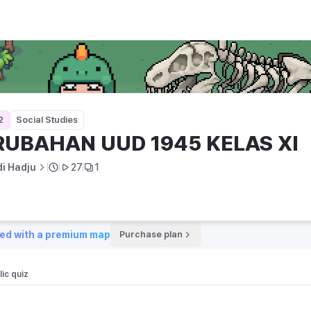
LAS XI
2
Social Studies
RUBAHAN UUD 1945 KELAS XI
di Hadju
27
1
ed with a premium map
Purchase plan
ic quiz 