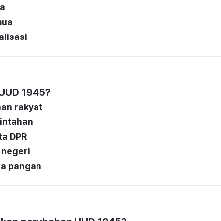
ra
mua
lisasi
 UUD 1945?
an rakyat
intahan
ta DPR
 negeri
a pangan