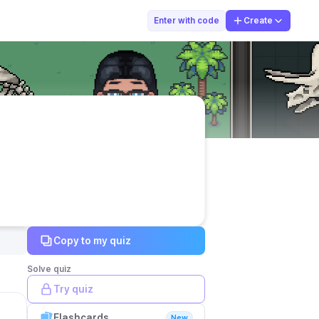
Didi Hadju
Enter with code
Create
Copy to my quiz
Solve quiz
Try quiz
Flashcards
New