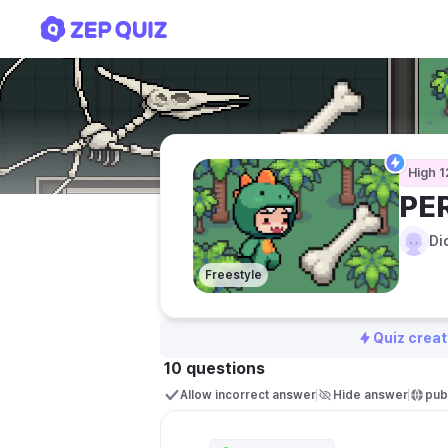
PERUBAHAN UUD 1945 KE
High 1
PE
Di
Freestyle
Quiz creat
10 questions
Allow incorrect answer
Hide answer
publ