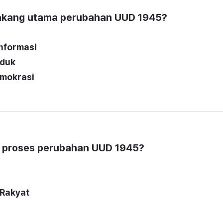
lakang utama perubahan UUD 1945?
nformasi
uduk
emokrasi
m proses perubahan UUD 1945?
 Rakyat