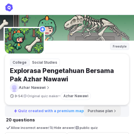
Explorasa Pengetahuan Bersama Pak Azhar Nawawi
Azhar Nawawi
Freestyle
College
Social Studies
Explorasa Pengetahuan Bersama 
Pak Azhar Nawawi
Azhar Nawawi
-
Azhar Nawawi
54
Original quiz maker
Quiz created with a premium map
Purchase plan
20 questions
Allow incorrect answer
Hide answer
public quiz 