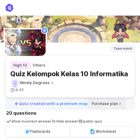
Quiz Kelompok Kelas 10 Informatika
Ninety Degrees
Team match
High 10
Others
Quiz Kelompok Kelas 10 Informatika
Ninety Degrees
42
Quiz created with a premium map
Purchase plan
20 questions
Allow incorrect answer
Hide answer
public quiz 
Flashcards
Worksheet