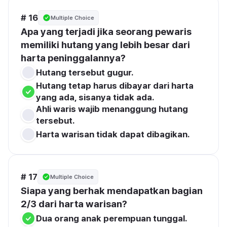
# 16
Multiple Choice
Apa yang terjadi jika seorang pewaris 
memiliki hutang yang lebih besar dari 
harta peninggalannya?
Hutang tersebut gugur.
Hutang tetap harus dibayar dari harta 
yang ada, sisanya tidak ada.
Ahli waris wajib menanggung hutang 
tersebut.
Harta warisan tidak dapat dibagikan.
# 17
Multiple Choice
Siapa yang berhak mendapatkan bagian 
2/3 dari harta warisan?
Dua orang anak perempuan tunggal.