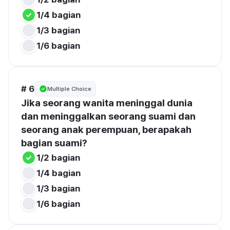
1/4 bagian
1/3 bagian
1/6 bagian
# 6
Multiple Choice
Jika seorang wanita meninggal dunia 
dan meninggalkan seorang suami dan 
seorang anak perempuan, berapakah 
bagian suami?
1/2 bagian
1/4 bagian
1/3 bagian
1/6 bagian