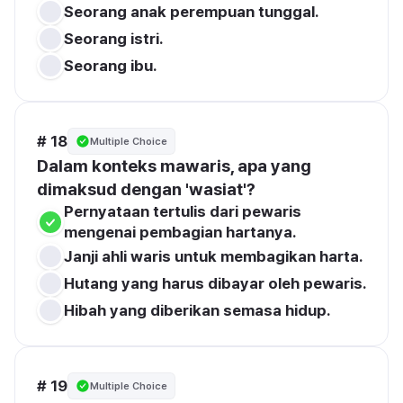
Seorang anak perempuan tunggal.
Seorang istri.
Seorang ibu.
# 18
Multiple Choice
Dalam konteks mawaris, apa yang 
dimaksud dengan 'wasiat'?
Pernyataan tertulis dari pewaris 
mengenai pembagian hartanya.
Janji ahli waris untuk membagikan harta.
Hutang yang harus dibayar oleh pewaris.
Hibah yang diberikan semasa hidup.
# 19
Multiple Choice