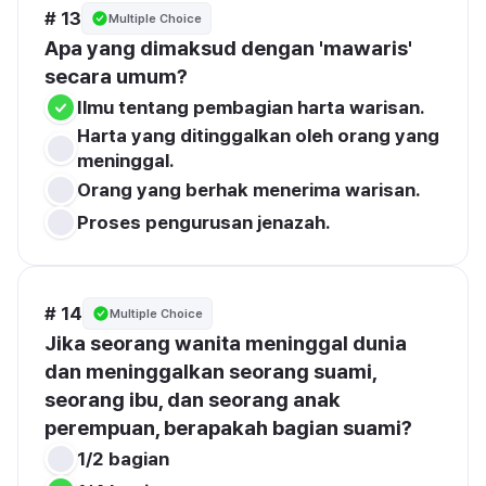
# 13
Multiple Choice
Apa yang dimaksud dengan 'mawaris' 
secara umum?
Ilmu tentang pembagian harta warisan.
Harta yang ditinggalkan oleh orang yang 
meninggal.
Orang yang berhak menerima warisan.
Proses pengurusan jenazah.
# 14
Multiple Choice
Jika seorang wanita meninggal dunia 
dan meninggalkan seorang suami, 
seorang ibu, dan seorang anak 
perempuan, berapakah bagian suami?
1/2 bagian