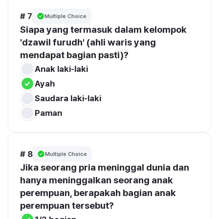
# 7
Multiple Choice
Siapa yang termasuk dalam kelompok 
'dzawil furudh' (ahli waris yang 
mendapat bagian pasti)?
Anak laki-laki
Ayah
Saudara laki-laki
Paman
# 8
Multiple Choice
Jika seorang pria meninggal dunia dan 
hanya meninggalkan seorang anak 
perempuan, berapakah bagian anak 
perempuan tersebut?