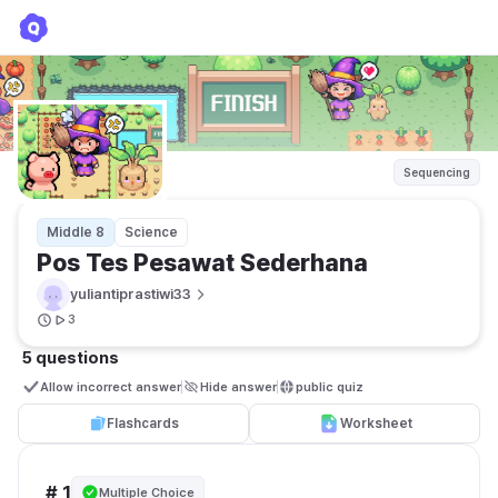
Pos Tes Pesawat Sederhana
yuliantiprastiwi33
Sequencing
Middle 8
Science
Pos Tes Pesawat Sederhana
yuliantiprastiwi33
3
5 questions
Allow incorrect answer
Hide answer
public quiz 
Flashcards
Worksheet
# 1
Multiple Choice