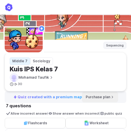
Kuis IPS Kelas 7
Mohamad Taufik
Sequencing
Middle 7
Sociology
Kuis IPS Kelas 7
Mohamad Taufik
30
Quiz created with a premium map
Purchase plan
7 questions
Allow incorrect answer
Show answer when incorrect
public quiz 
Flashcards
Worksheet