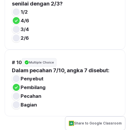
senilai dengan 2/3?
1/2
4/6
3/4
2/6
# 10
Multiple Choice
Dalam pecahan 7/10, angka 7 disebut:
Penyebut
Pembilang
Pecahan
Bagian
Share to Google Classroom