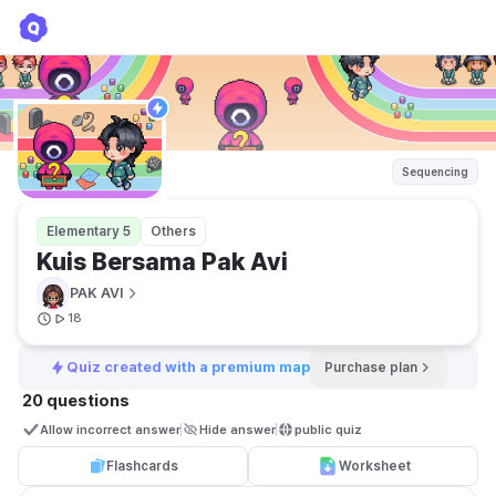
Kuis Bersama Pak Avi
PAK AVI
Sequencing
Elementary 5
Others
Kuis Bersama Pak Avi
PAK AVI
18
Quiz created with a premium map
Purchase plan
20 questions
Allow incorrect answer
Hide answer
public quiz 
Flashcards
Worksheet