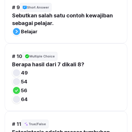
# 9
Short Answer
Sebutkan salah satu contoh kewajiban 
sebagai pelajar.
Belajar
# 10
Multiple Choice
Berapa hasil dari 7 dikali 8?
49
54
56
64
# 11
True/False