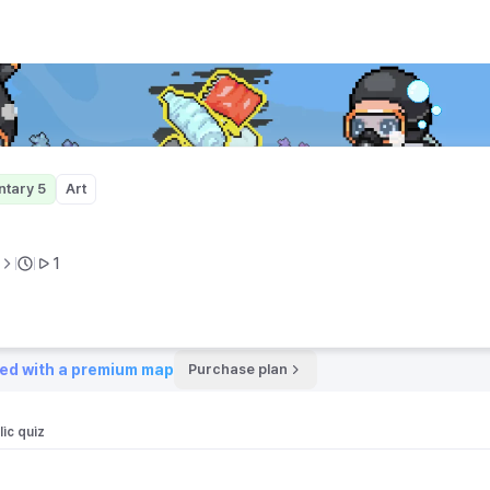
ntary 5
Art
1
ed with a premium map
Purchase plan
ic quiz 