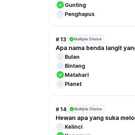
Gunting
Penghapus
# 13
Multiple Choice
Apa nama benda langit ya
Bulan
Bintang
Matahari
Planet
# 14
Multiple Choice
Hewan apa yang suka melom
Kelinci