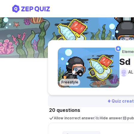
Sd
Eleme
Sd
AL
Freestyle
Quiz creat
20 questions
Allow incorrect answer
Hide answer
publ