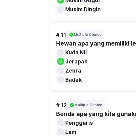
Musim Gugur
Musim Dingin
# 11
Multiple Choice
Hewan apa yang memiliki l
Kuda Nil
Jerapah
Zebra
Badak
# 12
Multiple Choice
Benda apa yang kita guna
Penggaris
Lem